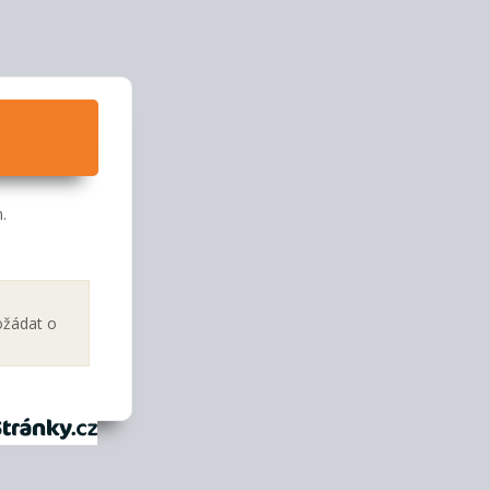
.
ožádat o
tránky.cz